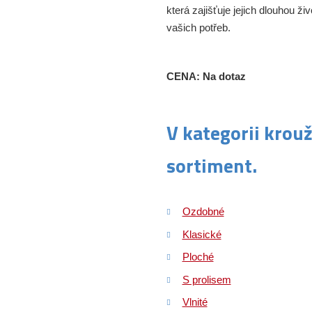
která zajišťuje jejich dlouhou ži
vašich potřeb.
CENA: Na dotaz
V kategorii krou
sortiment.
Ozdobné
Klasické
Ploché
S prolisem
Vlnité