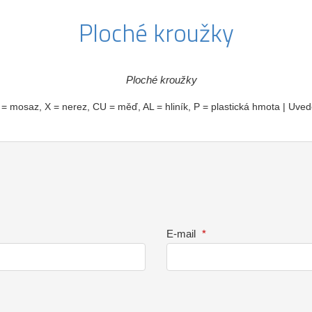
Ploché kroužky
 = mosaz, X = nerez, CU = měď, AL = hliník, P = plastická hmota | Uved
E-mail
*