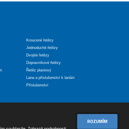
Kroucené řetězy
Jednoduché řetězy
Dvojité řetězy
Dopravníkové řetězy
ům
Řetěz plastový
Lana a příslušenství k lanům
Příslušenství
ROZUMÍM
VYROBILA
tím souhlasíte.
Zobrazit podrobnosti