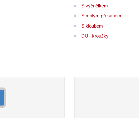
S výčnělkem
S malým přesahem
S kloubem
DU - kroužky