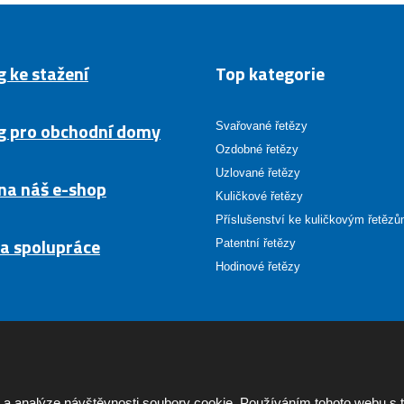
g ke stažení
Top kategorie
g pro obchodní domy
Svařované řetězy
Ozdobné řetězy
Uzlované řetězy
na náš e-shop
Kuličkové řetězy
Příslušenství ke kuličkovým řetěz
a spolupráce
Patentní řetězy
Hodinové řetězy
 a analýze návštěvnosti soubory cookie. Používáním tohoto webu s 