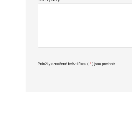
Položky označené hvězdičkou (
*
) jsou povinné.
Formulář
se
nepodařilo
odeslat.