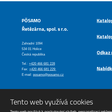
PÖSAMO
Katalo
Řetězárna, spol. s r.o.
Katalo
Zahradní 1094
534 01 Holice
Odkaz 
Česká republika
Tel.:
+420 466 681 228
Nabídk
Fax:
+420 466 681 229
E-mail:
posamo@posamo.cz
Tento web využívá cookies
© 2026 PÖSAMO - Řetězárna, spol. s r.o., vytvořila eBRÁNA
Tento web používá k poskytování služeb, personalizaci reklam