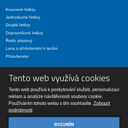
Kroucené řetězy
Jednoduché řetězy
Dvojité řetězy
Dopravníkové řetězy
Řetěz plastový
Lana a příslušenství k lanům
Příslušenství
Tento web využívá cookies
Tento web používá k poskytování služeb, personalizaci
© 2026 PÖSAMO - Řetězárna, spol. s r.o., vytvořila eBRÁNA
reklam a analýze návštěvnosti soubory cookie.
VYROBILA
Používáním tohoto webu s tím souhlasíte.
Zobrazit
podrobnosti
Tento web je chráněn pomocí Google ReCAPTCHA a platí pro něj
ROZUMÍM
zásady ochrany osobních údajů
a
smluvní podmínky