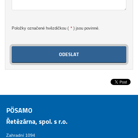
Položky označené hvězdičkou (
*
) jsou povinné.
ODESLAT
Formulář
se
nepodařilo
odeslat.
PÖSAMO
Řetězárna, spol. s r.o.
Zahradní 1094