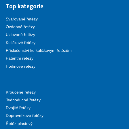
Top kategorie
Svařované řetězy
Ozdobné řetězy
Uzlované řetězy
Kuličkové řetězy
Příslušenství ke kuličkovým řetězům
Patentní řetězy
Hodinové řetězy
Kroucené řetězy
Jednoduché řetězy
Dvojité řetězy
Dopravníkové řetězy
Řetěz plastový