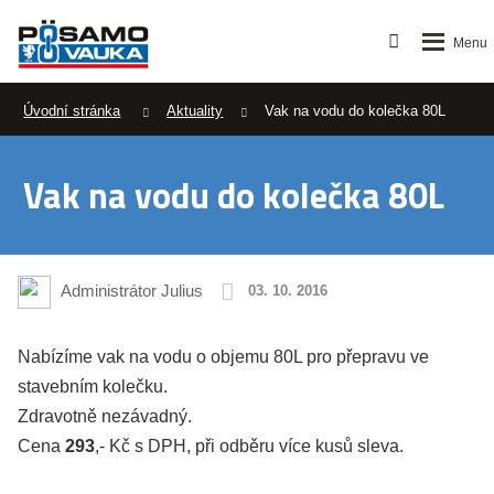
Úvodní stránka
Aktuality
Vak na vodu do kolečka 80L
Vak na vodu do kolečka 80L
Administrátor Julius
03. 10. 2016
Nabízíme vak na vodu o objemu 80L pro přepravu ve
stavebním kolečku.
Zdravotně nezávadný.
Cena
293
,- Kč s DPH, při odběru více kusů sleva.