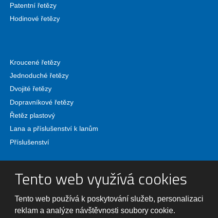
Patentní řetězy
Hodinové řetězy
Kroucené řetězy
Jednoduché řetězy
Dvojité řetězy
Dopravníkové řetězy
Řetěz plastový
Lana a příslušenství k lanům
Příslušenství
Tento web využívá cookies
Tento web používá k poskytování služeb, personalizaci
© 2026 PÖSAMO - Řetězárna, spol. s r.o., vytvořila eBRÁNA
reklam a analýze návštěvnosti soubory cookie.