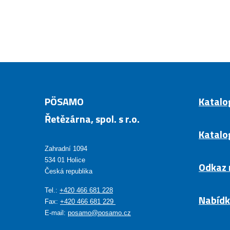
nepodařilo
odeslat.
PÖSAMO
Katalo
Řetězárna, spol. s r.o.
Katalo
Zahradní 1094
534 01 Holice
Odkaz 
Česká republika
Tel.:
+420 466 681 228
Nabídk
Fax:
+420 466 681 229
E-mail:
posamo@posamo.cz