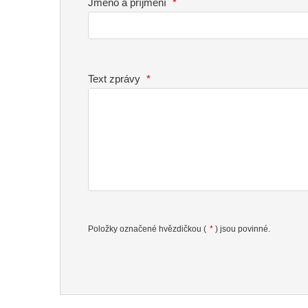
Jméno a příjmení
*
Text zprávy
*
Položky označené hvězdičkou (
*
) jsou povinné.
Formulář
se