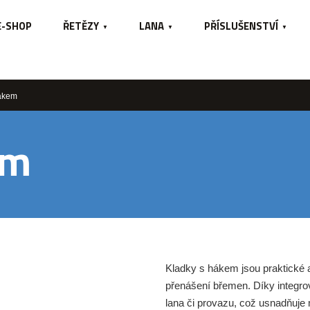
E-SHOP
ŘETĚZY
LANA
PŘÍSLUŠENSTVÍ
hákem
em
Kladky s hákem jsou praktické a
přenášení břemen. Díky integr
lana či provazu, což usnadňuje 